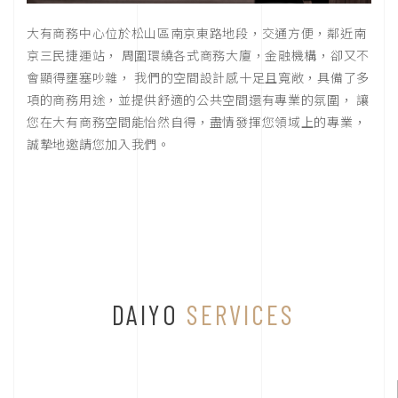
大有商務中心位於松山區南京東路地段，交通方便，鄰近南
京三民捷運站， 周圍環繞各式商務大廈，金融機構，卻又不
會顯得壅塞吵雜， 我們的空間設計感十足且寬敞，具備了多
項的商務用途，並提供舒適的公共空間還有專業的氛圍， 讓
您在大有商務空間能怡然自得，盡情發揮您領域上的專業，
誠摯地邀請您加入我們。
DAIYO
SERVICES