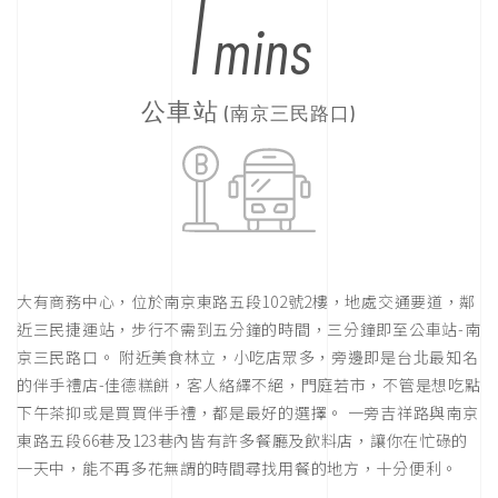
1
mins
公車站
(南京三民路口)
大有商務中心，位於南京東路五段102號2樓，地處交通要道，鄰
近三民捷運站，步行不需到五分鐘的時間，三分鐘即至公車站-南
京三民路口。 附近美食林立，小吃店眾多，旁邊即是台北最知名
的伴手禮店-佳德糕餅，客人絡繹不絕，門庭若市，不管是想吃點
下午茶抑或是買買伴手禮，都是最好的選擇。 一旁吉祥路與南京
東路五段66巷及123巷內皆有許多餐廳及飲料店，讓你在忙碌的
一天中，能不再多花無謂的時間尋找用餐的地方，十分便利。