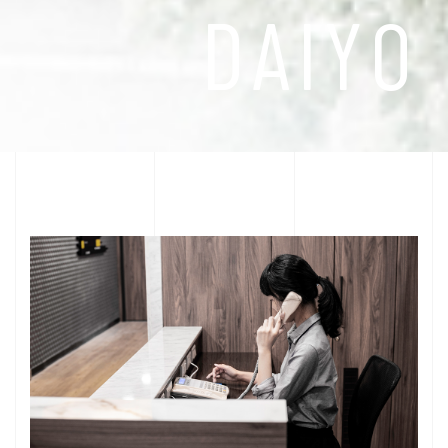
D
A
I
Y
O